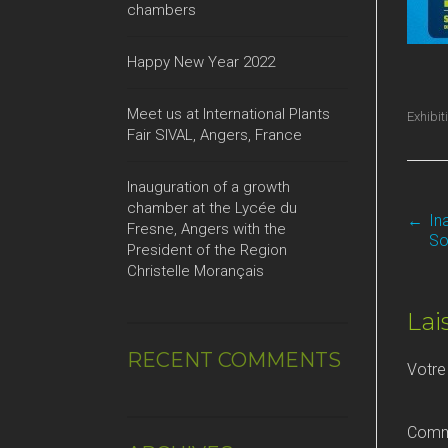
chambers
Happy New Year 2022
Meet us at International Plants
Exhibit
Fair SIVAL, Angers, France
Inauguration of a growth
chamber at the Lycée du
←
In
P
Fresne, Angers with the
So
President of the Region
Christelle Morançais
N
Lai
RECENT COMMENTS
Votre
Comm