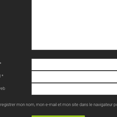
*
l
*
web
registrer mon nom, mon e-mail et mon site dans le navigateur