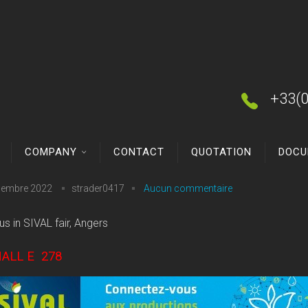
+33(
COMPANY
CONTACT
QUOTATION
DOCU
cembre 2022
strader0417
Aucun commentaire
s in SIVAL fair, Angers
ALL E 278