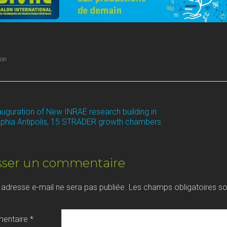
ion
auguration of New INRAE research building in
OST
phia Antipolis, 15 STRADER growth chambers
AVIGATION
sser un commentaire
 adresse e-mail ne sera pas publiée.
Les champs obligatoires so
entaire
*