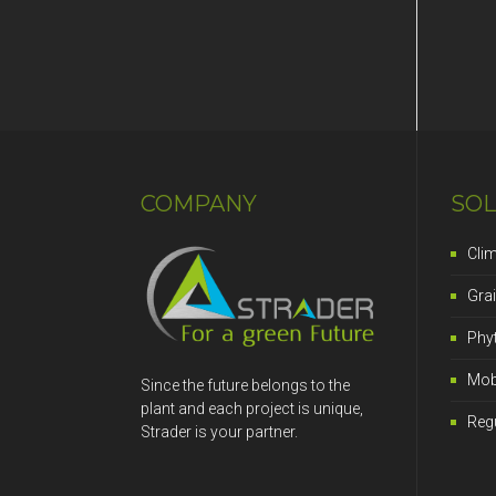
COMPANY
SOL
Cli
Grai
Phy
Mobi
Since the future belongs to the
plant and each project is unique,
Reg
Strader is your partner.