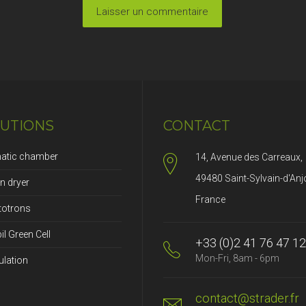
UTIONS
CONTACT
matic chamber
14, Avenue des Carreaux,
49480 Saint-Sylvain-d'Anj
n dryer
France
totrons
l Green Cell
+33 (0)2 41 76 47 12
Mon-Fri, 8am - 6pm
ulation
contact@strader.fr